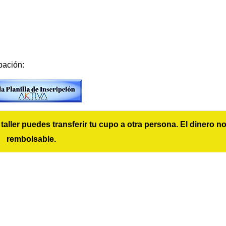
ipación:
 taller puedes transferir tu cupo a otra persona. El dinero n
rembolsable.