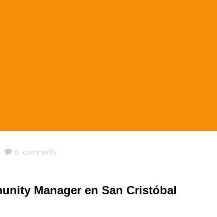
|
0
comments
nity Manager en San Cristóbal