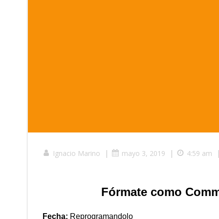
|
|
Ignacio Marino
mayo 3, 2019
4:59 am
Fórmate como Commu
Fecha:
Reprogramandolo