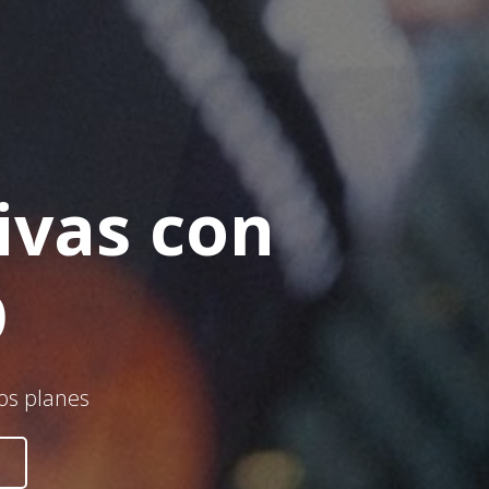
ivas con
O
os planes