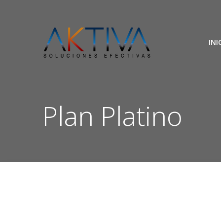
Saltar
al
contenido
INI
Plan Platino